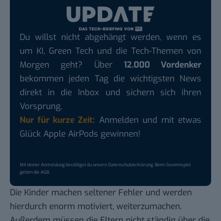
Du willst nicht abgehängt werden, wenn es
um KI, Green Tech und die Tech-Themen von
Morgen geht? Über
12.000 Vordenker
bekommen jeden Tag die wichtigsten News
direkt in die Inbox und sichern sich ihren
Vorsprung.
Nur für kurze Zeit:
Anmelden und mit etwas
Glück Apple AirPods gewinnen!
Mit deiner Anmeldung bestätigst du unsere
Datenschutzerklärung
. Beim Gewinnspiel
gelten die
AGB
.
Die Kinder machen seltener Fehler und werden
hierdurch enorm motiviert, weiterzumachen.
Außerdem müssen die Eltern nicht ständig über die