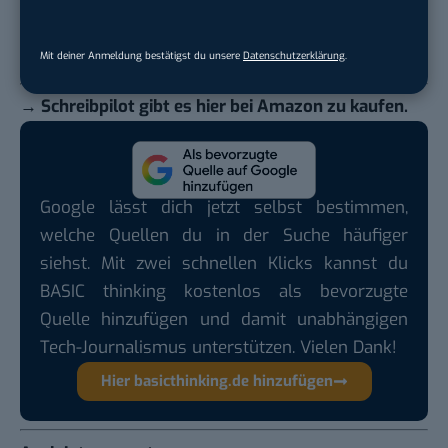
gewonnen zu haben, der uns hilft, diese Ideen zu
verwirklichen.
Vielen Dank für das Gespräch.
Mit deiner Anmeldung bestätigst du unsere
Datenschutzerklärung
.
→ Schreibpilot gibt es
hier bei Amazon
zu kaufen.
Google lässt dich jetzt selbst bestimmen,
welche Quellen du in der Suche häufiger
siehst. Mit zwei schnellen Klicks kannst du
BASIC thinking kostenlos als bevorzugte
Quelle hinzufügen und damit unabhängigen
Tech-Journalismus unterstützen. Vielen Dank!
Hier basicthinking.de hinzufügen