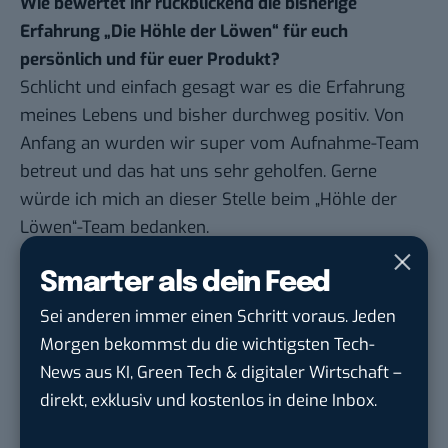
Wie bewertet ihr rückblickend die bisherige
Erfahrung „Die Höhle der Löwen“ für euch
persönlich und für euer Produkt?
Schlicht und einfach gesagt war es die Erfahrung
meines Lebens und bisher durchweg positiv. Von
Anfang an wurden wir super vom Aufnahme-Team
betreut und das hat uns sehr geholfen. Gerne
würde ich mich an dieser Stelle beim „Höhle der
Löwen“-Team bedanken.
Wir konnten den Schreibpiloten weiter verbessern
Smarter als dein Feed
und haben innerhalb von kürzester Zeit die drei
neuen Hefte entwickelt und produziert. Weitere
Sei anderen immer einen Schritt voraus. Jeden
Hefte sind von der Konzeption her bereits fertig
Morgen bekommst du die wichtigsten Tech-
und können direkt umgesetzt werden.
News aus KI, Green Tech & digitaler Wirtschaft –
Wir haben mehr als genug weitere Ideen und
direkt, exklusiv und kostenlos in deine Inbox.
freuen uns darüber, mit Ralf einen Partner