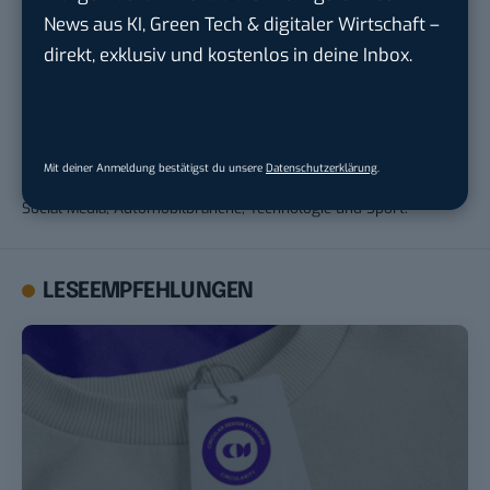
News aus KI, Green Tech & digitaler Wirtschaft –
Andrea Keller
direkt, exklusiv und kostenlos in deine Inbox.
Andrea war von 2017 bis 2023 für BASIC thinking tätig. Bereits
während ihrer Schulzeit begann 2011 ihre Arbeit als freie
Journalistin, die 2013 durch das Studium im Fachbereich
Journalismus und Unternehmenskommunikation fortgeführt
Mit deiner Anmeldung bestätigst du unsere
Datenschutzerklärung
.
wurde. Privat sowie beruflich fokussiert sie sich auf die Themen
Social Media, Automobilbranche, Technologie und Sport.
LESEEMPFEHLUNGEN