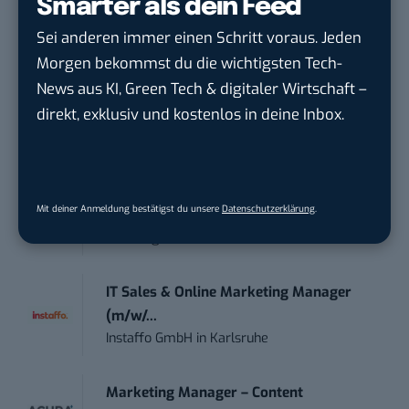
Smarter als dein Feed
moveUP Media GmbH
in
Düsseldorf
Sei anderen immer einen Schritt voraus. Jeden
Morgen bekommst du die wichtigsten Tech-
Anforderungs- und Projektmanager
News aus KI, Green Tech & digitaler Wirtschaft –
touristische...
direkt, exklusiv und kostenlos in deine Inbox.
trendtours Holding GmbH
in
Eschborn
Social Media Manager – Content
Creation...
Mit deiner Anmeldung bestätigst du unsere
Datenschutzerklärung
.
Wiedmann & Winz GmbH
in
Geislingen an
der Steige
IT Sales & Online Marketing Manager
(m/w/...
Instaffo GmbH
in
Karlsruhe
Marketing Manager – Content