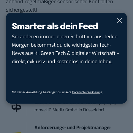
anhand regelmäßiger sensorischer Kontrollen
sichergestellt.
Hier kommst du direkt zu deinem Retterbox Abo
Smarter als dein Feed
Veggie L
. Starte heute mit deiner ersten Box und
und setze dich aktiv gegen
Sei anderen immer einen Schritt voraus. Jeden
Lebensmittelverschwendung ein.
Morgen bekommst du die wichtigsten Tech-
News aus KI, Green Tech & digitaler Wirtschaft –
Hier selbst überzeugen und
direkt, exklusiv und kostenlos in deine Inbox.
Lebensmittel retten
STELLENANZEIGEN
Mit deiner Anmeldung bestätigst du unsere
Datenschutzerklärung
.
Social Media Content Creator (m/w/d)
moveUP Media GmbH
in
Düsseldorf
Anforderungs- und Projektmanager