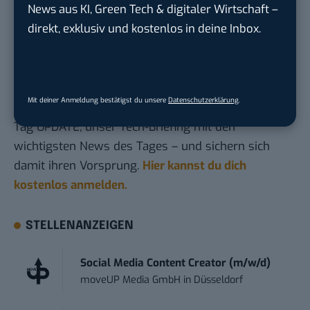
Das sind die 10 wichtigsten Kriterien bei der
News aus KI, Green Tech & digitaler Wirtschaft –
Wahl des Arbeitgebers
direkt, exklusiv und kostenlos in deine Inbox.
Du möchtest nicht abgehängt werden
, wenn es um
KI, Green Tech und die Tech-Themen von Morgen
Mit deiner Anmeldung bestätigst du unsere
Datenschutzerklärung
.
geht? Über 12.000 smarte Leser bekommen jeden
Tag UPDATE, unser Tech-Briefing mit den
wichtigsten News des Tages – und sichern sich
damit ihren Vorsprung.
Hier kannst du dich
kostenlos anmelden.
STELLENANZEIGEN
Social Media Content Creator (m/w/d)
moveUP Media GmbH
in
Düsseldorf