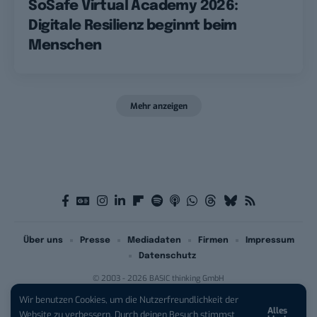
SoSafe Virtual Academy 2026:
Digitale Resilienz beginnt beim
Menschen
Mehr anzeigen
Über uns
Presse
Mediadaten
Firmen
Impressum
Datenschutz
© 2003 - 2026 BASIC thinking GmbH
Wir benutzen Cookies, um die Nutzerfreundlichkeit der
Alles
iPhone 17 Pro sichern:
Für 1 € +
Website zu verbessern. Durch deinen Besuch stimmst