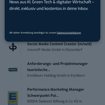
News aus KI, Green Tech & digitaler Wirtschaft –
wichtigsten News des Tages – und sichern sich
direkt, exklusiv und kostenlos in deine Inbox.
damit ihren Vorsprung.
Hier kannst du dich
kostenlos anmelden.
STELLENANZEIGEN
Mit deiner Anmeldung bestätigst du unsere
Datenschutzerklärung
.
Social Media Content Creator (m/w/d)
moveUP Media GmbH
in
Düsseldorf
Anforderungs- und Projektmanager
touristische...
trendtours Holding GmbH
in
Eschborn
Performance Marketing Manager
Schwerpunkt Pai...
EDEKA Südwest Stiftung & Co. KG
in