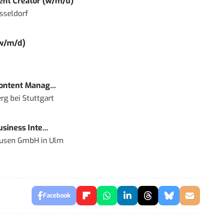
tent Creator (w/m/d)
sseldorf
(w/m/d)
Content Manag...
rg bei Stuttgart
siness Inte...
ausen GmbH
in
Ulm
Facebook