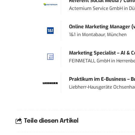
Referent Social Media / Con
Actemium Service GmbH
in
Dü
Online Marketing Manager 
1&1
in
Montabaur, München
Marketing Specialist – AI & 
FEINMETALL GmbH
in
Herrenbe
Praktikum im E-Business – Bu
Liebherr-Hausgeräte Ochsenh
Teile diesen Artikel