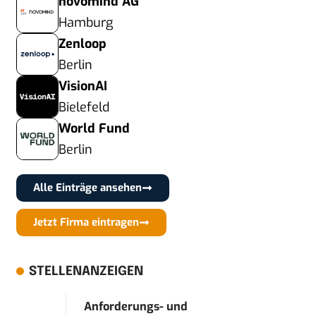
novomind AG
Hamburg
Zenloop
Berlin
VisionAI
Bielefeld
World Fund
Berlin
Alle Einträge ansehen
Jetzt Firma eintragen
STELLENANZEIGEN
Anforderungs- und