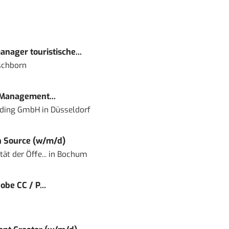
nager touristische...
schborn
 Management...
lding GmbH
in
Düsseldorf
 Source (w/m/d)
ät der Öffe...
in
Bochum
obe CC / P...