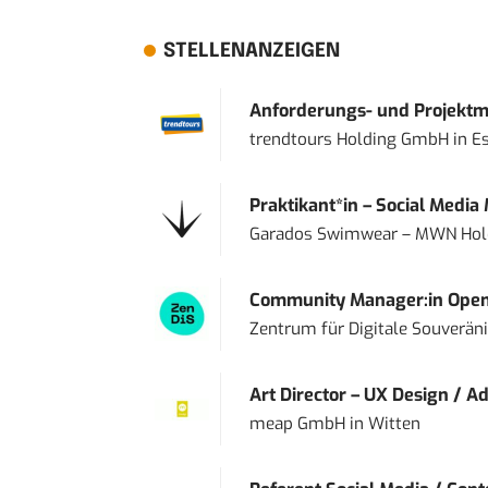
STELLENANZEIGEN
Anforderungs- und Projektma
trendtours Holding GmbH
in
E
Praktikant*in – Social Media
Garados Swimwear – MWN Ho
Community Manager:in Open
Zentrum für Digitale Souveränit
Art Director – UX Design / Ad
meap GmbH
in
Witten