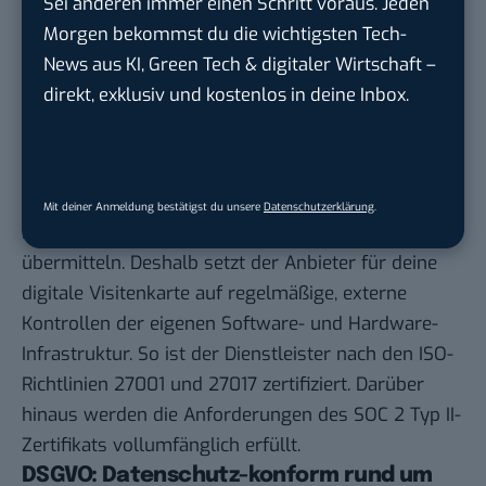
Bei der Frage, ob ein Anbieter für digitale
Sei anderen immer einen Schritt voraus. Jeden
Visitenkarten sicher und seriös ist, müssen wir
Morgen bekommst du die wichtigsten Tech-
mehrere Faktoren im Blinq-Test einbeziehen, nach
News aus KI, Green Tech & digitaler Wirtschaft –
denen wir beurteilen, ob der Anbieter als seriös und
direkt, exklusiv und kostenlos in deine Inbox.
zuverlässig einzuschätzen ist.
Zertifizierte Sicherheit
Blinq legt großen Wert darauf, deine persönlichen
Mit deiner Anmeldung bestätigst du unsere
Datenschutzerklärung
.
Informationen sicher zu lagern und sicher zu
übermitteln. Deshalb setzt der Anbieter für deine
digitale Visitenkarte auf regelmäßige, externe
Kontrollen der eigenen Software- und Hardware-
Infrastruktur. So ist der Dienstleister nach den ISO-
Richtlinien 27001 und 27017 zertifiziert. Darüber
hinaus werden die Anforderungen des SOC 2 Typ II-
Zertifikats vollumfänglich erfüllt.
DSGVO: Datenschutz-konform rund um