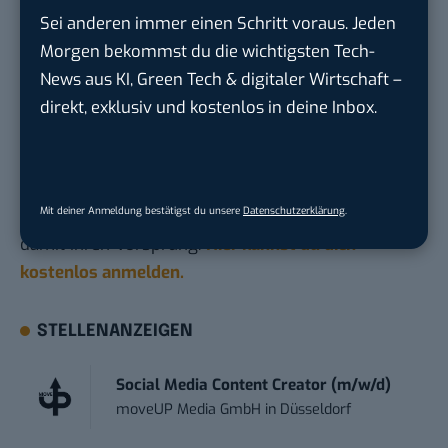
Oculus Go im Test: Preiswerter Einstieg in die
Sei anderen immer einen Schritt voraus. Jeden
Virtual Reality
Morgen bekommst du die wichtigsten Tech-
News aus KI, Green Tech & digitaler Wirtschaft –
Du möchtest nicht abgehängt werden
, wenn es um
direkt, exklusiv und kostenlos in deine Inbox.
KI, Green Tech und die Tech-Themen von Morgen
geht? Über 12.000 smarte Leser bekommen jeden
Tag UPDATE, unser Tech-Briefing mit den
Mit deiner Anmeldung bestätigst du unsere
Datenschutzerklärung
.
wichtigsten News des Tages – und sichern sich
damit ihren Vorsprung.
Hier kannst du dich
kostenlos anmelden.
STELLENANZEIGEN
Social Media Content Creator (m/w/d)
moveUP Media GmbH
in
Düsseldorf