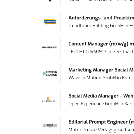
Anforderungs- und Projektma
trendtours Holding GmbH
in
E
Content Manager (m/w/g) mi
LEUCHTTURM1917
in
Geesthach
Marketing Manager Social Me
Wave In Motion GmbH
in
Köln,
Social Media Manager – Web
Open Experience GmbH
in
Karl
Editorial Prompt Engineer (
Motor Presse Verlagsgesellsc