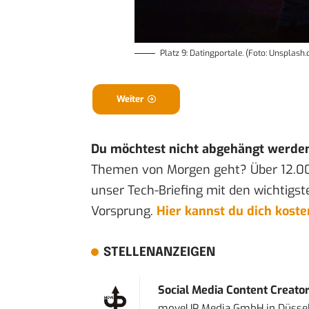
Platz 9: Datingportale. (Foto: Unsplash
Weiter
Du möchtest nicht abgehängt werde
Themen von Morgen geht? Über 12.0
unser Tech-Briefing mit den wichtigst
Vorsprung.
Hier kannst du dich kost
STELLENANZEIGEN
Social Media Content Creato
moveUP Media GmbH
in
Düsse