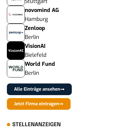
Stuttgart
novomind AG
Hamburg
Zenloop
Berlin
VisionAI
Bielefeld
World Fund
Berlin
Alle Einträge ansehen
Jetzt Firma eintragen
STELLENANZEIGEN