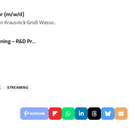
or (m/w/d)
in
Krausnick-Groß Wasse...
ning – R&D Pr...
K
STREAMING
Facebook