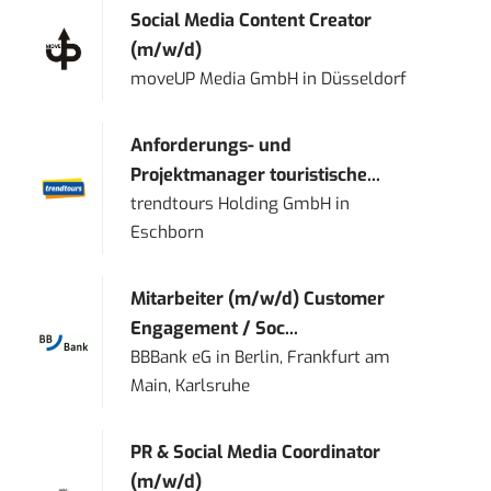
Social Media Content Creator
(m/w/d)
moveUP Media GmbH
in
Düsseldorf
Anforderungs- und
Projektmanager touristische...
trendtours Holding GmbH
in
Eschborn
Mitarbeiter (m/w/d) Customer
Engagement / Soc...
BBBank eG
in
Berlin, Frankfurt am
Main, Karlsruhe
PR & Social Media Coordinator
(m/w/d)