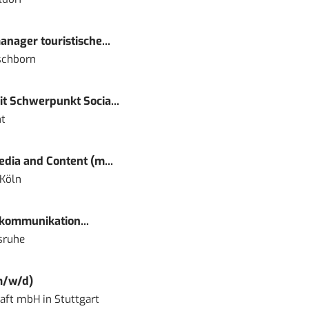
nager touristische...
schborn
t Schwerpunkt Socia...
t
dia and Content (m...
 Köln
kommunikation...
sruhe
m/w/d)
haft mbH
in
Stuttgart