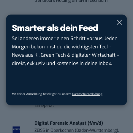
trendtours Holding GmbH
in
Eschborn
IT Sales & Online Marketing Manager
(m/w/...
Smarter als dein Feed
Instaffo GmbH
in
Karlsruhe
Sei anderen immer einen Schritt voraus. Jeden
Morgen bekommst du die wichtigsten Tech-
Marketing Manager – Content
News aus KI, Green Tech & digitaler Wirtschaft –
Marketing /...
direkt, exklusiv und kostenlos in deine Inbox.
Acura Fachklinik GmbH
in
Albstadt
Content Marketing Specialist Product &
Te...
Mit deiner Anmeldung bestätigst du unsere
Datenschutzerklärung
.
Ferdinand Bilstein GmbH & Co. KG
in
Ennepetal
Digital Forensic Analyst (f/m/d)
ZEISS
in
Oberkochen (Baden-Württemberg),