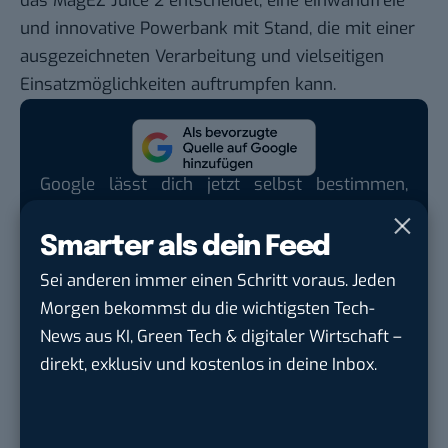
das MagEZ Juice 2 entscheidet, eine einwandfreie
und innovative Powerbank mit Stand, die mit einer
ausgezeichneten Verarbeitung und vielseitigen
Einsatzmöglichkeiten auftrumpfen kann.
Google lässt dich jetzt selbst bestimmen,
welche Quellen du in der Suche häufiger
siehst. Mit zwei schnellen Klicks kannst du
Smarter als dein Feed
BASIC thinking kostenlos als bevorzugte
Sei anderen immer einen Schritt voraus. Jeden
Quelle hinzufügen und damit unabhängigen
Morgen bekommst du die wichtigsten Tech-
Tech-Journalismus unterstützen. Vielen Dank!
News aus KI, Green Tech & digitaler Wirtschaft –
Hier basicthinking.de hinzufügen
direkt, exklusiv und kostenlos in deine Inbox.
Preis und Verfügbarkeit
Die MagEZ Juice 2 ist bei Amazon für knapp 90