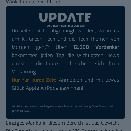
Winkel in eure Richtung.
Du willst nicht abgehängt werden, wenn es
um KI, Green Tech und die Tech-Themen von
Morgen geht? Über
12.000 Vordenker
bekommen jeden Tag die wichtigsten News
direkt in die Inbox und sichern sich ihren
Vorsprung.
Nur für kurze Zeit:
Anmelden und mit etwas
Glück Apple AirPods gewinnen!
Mit deiner Anmeldung bestätigst du unsere
Datenschutzerklärung
. Beim Gewinnspiel
gelten die
AGB
.
Einziges Manko in diesem Bereich ist das Gewicht.