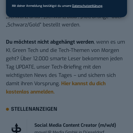
Mit deiner Anmeldung bestätigst du unsere
Datenschutzerklärung
.
Euro erhältlich und kann in den Farbgebungen
„Schwarz/Grau“, „Schwarz/Blau“, „Rot/Orange“ oder
„Schwarz/Gold“ bestellt werden.
Du möchtest nicht abgehängt werden
, wenn es um
KI, Green Tech und die Tech-Themen von Morgen
geht? Über 12.000 smarte Leser bekommen jeden
Tag UPDATE, unser Tech-Briefing mit den
wichtigsten News des Tages – und sichern sich
damit ihren Vorsprung.
Hier kannst du dich
kostenlos anmelden.
STELLENANZEIGEN
Social Media Content Creator (m/w/d)
moveUP Media GmbH
in
Düsseldorf