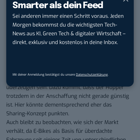
Smarter als dein Feed
mit dem Spaß und der Spontanität des Radfahrens.
Sei anderen immer einen Schritt voraus. Jeden
In der Theorie ist das Fahrzeugkonzept also eine
Morgen bekommst du die wichtigsten Tech-
gute Idee. Die Gründer müssen nun allerdings
News aus KI, Green Tech & digitaler Wirtschaft –
beweisen, dass es seinen Platz im Alltag vieler
direkt, exklusiv und kostenlos in deine Inbox.
Menschen verdient hat. Denn: Das Design ist sehr
speziell und mit Sicherheit nicht nach jedermanns
Geschmack.
Gerade echte Autofans werden mit dem Hopper
Mit deiner Anmeldung bestätigst du unsere
Datenschutzerklärung
.
nicht auf ihre Kosten kommen und schwer zu
überzeugen sein. Dazu kommt, dass der Hopper
trotzdem in der Anschaffung nicht gerade günstig
ist. Hier könnte dementsprechend eher das
Sharing-Konzept punkten.
Auch bleibt zu beobachten, wie sich der Markt
verhält, da E-Bikes als Basis für überdachte
Fahrzeuge seit einiger Zeit von unterschiedlichen