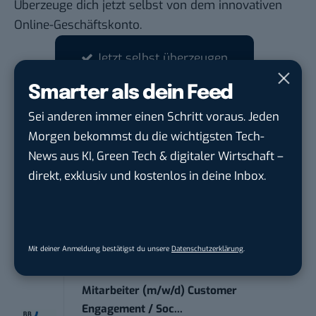
Überzeuge dich jetzt selbst
von dem innovativen
Online-Geschäftskonto.
Jetzt selbst überzeugen
Smarter als dein Feed
Sei anderen immer einen Schritt voraus. Jeden
STELLENANZEIGEN
Morgen bekommst du die wichtigsten Tech-
Social Media Content Creator (m/w/d)
News aus KI, Green Tech & digitaler Wirtschaft –
moveUP Media GmbH
in
Düsseldorf
direkt, exklusiv und kostenlos in deine Inbox.
Anforderungs- und Projektmanager
touristische...
trendtours Holding GmbH
in
Eschborn
Mit deiner Anmeldung bestätigst du unsere
Datenschutzerklärung
.
Mitarbeiter (m/w/d) Customer
Engagement / Soc...