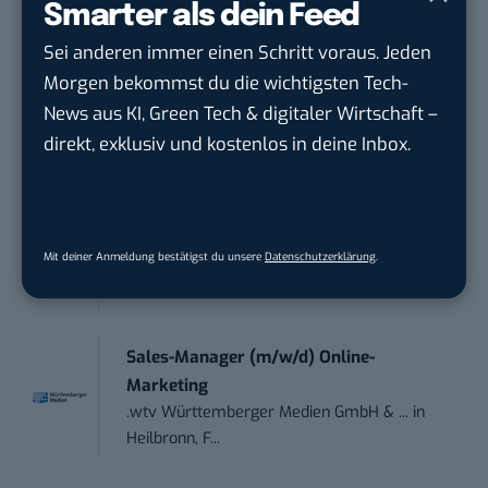
AG
in
Hagen
Smarter als dein Feed
Sei anderen immer einen Schritt voraus. Jeden
Performance Marketing Manager
Morgen bekommst du die wichtigsten Tech-
Schwerpunkt Pai...
News aus KI, Green Tech & digitaler Wirtschaft –
EDEKA Südwest Stiftung & Co. KG
in
direkt, exklusiv und kostenlos in deine Inbox.
Offenburg
Social Media Consultant & Account Lead
(m...
Mit deiner Anmeldung bestätigst du unsere
Datenschutzerklärung
.
Social DNA GmbH
in
Frankfurt am Main,
Frankfurt am Main
Sales-Manager (m/w/d) Online-
Marketing
.wtv Württemberger Medien GmbH & ...
in
Heilbronn, F...