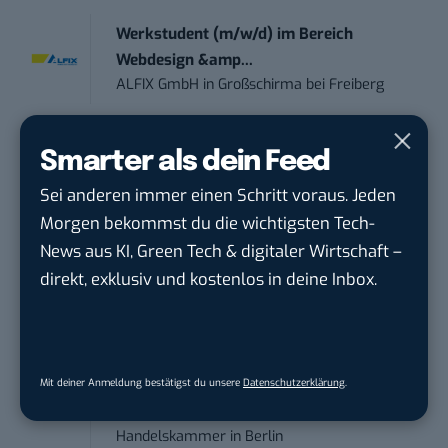
Werkstudent (m/w/d) im Bereich
Webdesign &amp...
ALFIX GmbH
in
Großschirma bei Freiberg
Mitarbeiter (m/w/d) Customer
Smarter als dein Feed
Engagement / Soc...
Sei anderen immer einen Schritt voraus. Jeden
BBBank eG
in
Berlin, Frankfurt am Main,
Karlsruhe
Morgen bekommst du die wichtigsten Tech-
News aus KI, Green Tech & digitaler Wirtschaft –
direkt, exklusiv und kostenlos in deine Inbox.
Senior ASIC Digital Lead – ATPG & M...
Bosch Gruppe
in
Reutlingen
Volontärin / Volontär für
Mit deiner Anmeldung bestätigst du unsere
Datenschutzerklärung
.
Kommunikation mit d...
DIHK | Deutsche Industrie- und
Handelskammer
in
Berlin