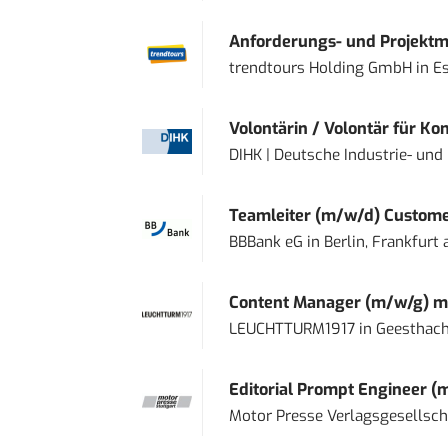
Anforderungs- und Projektma
trendtours Holding GmbH
in
E
Volontärin / Volontär für Ko
DIHK | Deutsche Industrie- u
Teamleiter (m/w/d) Custome
BBBank eG
in
Berlin, Frankfurt
Content Manager (m/w/g) mi
LEUCHTTURM1917
in
Geesthach
Editorial Prompt Engineer (
Motor Presse Verlagsgesellsc