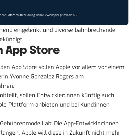
nsere
Datenschutzerklärung
. Beim Gewinnspiel gelten die
AGB
.
hend eingelenkt und diverse bahnbrechende
ekündigt.
m App Store
den App Store sollen Apple vor allem vor einem
terin Yvonne Gonzalez Rogers am
ahren.
itteilt
, sollen Entwickler:innen künftig auch
e-Plattform anbieten und bei Kund:innen
Gebührenmodell ab: Die App-Entwickler:innen
langen, Apple will diese in Zukunft nicht mehr