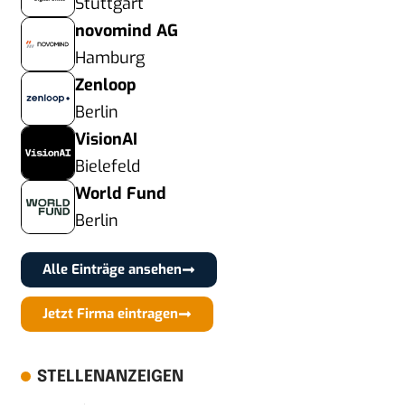
Stuttgart
novomind AG
Hamburg
Zenloop
Berlin
VisionAI
Bielefeld
World Fund
Berlin
Alle Einträge ansehen
Jetzt Firma eintragen
STELLENANZEIGEN