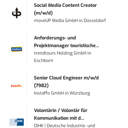
Social Media Content Creator
(m/w/d)
moveUP Media GmbH
in
Düsseldorf
Anforderungs- und
Projektmanager touristische...
trendtours Holding GmbH
in
Eschborn
Senior Cloud Engineer m/w/d
(7982)
Instaffo GmbH
in
Würzburg
Volontärin / Volontär für
Kommunikation mit d...
DIHK | Deutsche Industrie- und