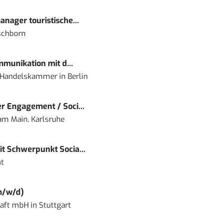
nager touristische...
schborn
mmunikation mit d...
nd Handelskammer
in
Berlin
r Engagement / Soci...
 am Main, Karlsruhe
t Schwerpunkt Socia...
t
m/w/d)
haft mbH
in
Stuttgart