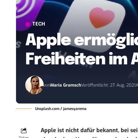
TECH
Apple ermögli
Freiheiten im 
von
Maria Gramsch
Veröffentlicht: 27. Aug. 2021
A
Unsplash.com / jamesyarema
Apple ist nicht dafür bekannt, bei s