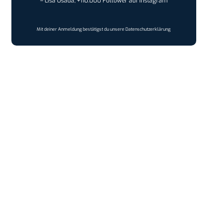
– Lisa Osada, +110.000 Follower auf Instagram
Mit deiner Anmeldung bestätigst du unsere
Datenschutzerklärung