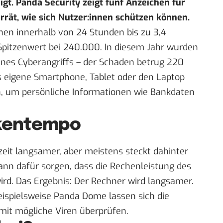
igt.
Panda Security
zeigt fünf Anzeichen für
rrät, wie sich Nutzer:innen schützen können.
nen innerhalb von 24 Stunden bis zu 3,4
 Spitzenwert bei
240.000
. In diesem Jahr wurden
nes Cyberangriffs – der Schaden betrug
220
 eigene Smartphone, Tablet oder den Laptop
n, um persönliche Informationen wie Bankdaten
ckentempo
eit langsamer, aber meistens steckt dahinter
ann dafür sorgen, dass die Rechenleistung des
ird. Das Ergebnis: Der Rechner wird langsamer.
ispielsweise
Panda Dome
lassen sich die
mit mögliche Viren überprüfen.