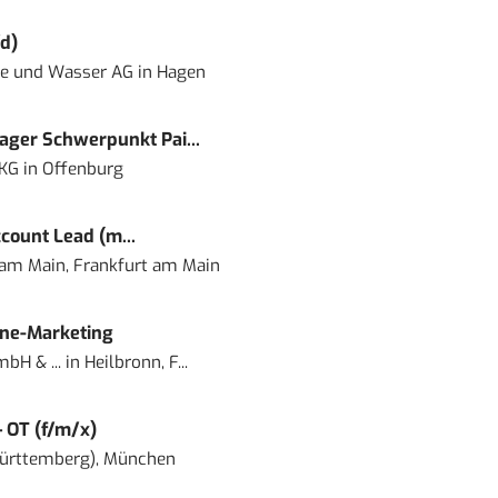
d)
ie und Wasser AG
in
Hagen
ger Schwerpunkt Pai...
 KG
in
Offenburg
count Lead (m...
 am Main, Frankfurt am Main
ine-Marketing
bH & ...
in
Heilbronn, F...
– OT (f/m/x)
ürttemberg), München