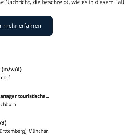
e Nachricht, die beschreibt, wie es in diesem Fall
er mehr erfahren
r (m/w/d)
ldorf
nager touristische...
schborn
/d)
ürttemberg), München