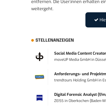
entfernen. Die User:innen erhalten ein
weitergeht.
Hi
STELLENANZEIGEN
Social Media Content Creato
moveUP Media GmbH
in
Düsse
Anforderungs- und Projektma
trendtours Holding GmbH
in
E
Digital Forensic Analyst (f/m
ZEISS
in
Oberkochen (Baden-W