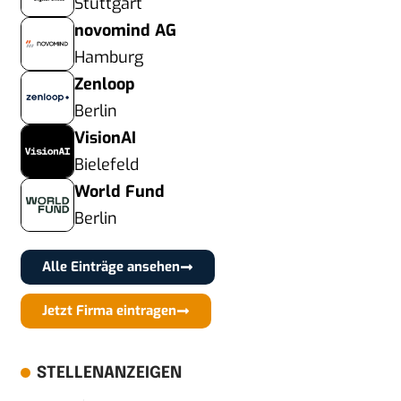
Stuttgart
novomind AG
Hamburg
Zenloop
Berlin
VisionAI
Bielefeld
World Fund
Berlin
Alle Einträge ansehen
Jetzt Firma eintragen
STELLENANZEIGEN