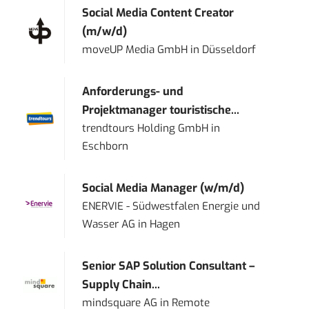
Social Media Content Creator
(m/w/d)
moveUP Media GmbH
in
Düsseldorf
Anforderungs- und
Projektmanager touristische...
trendtours Holding GmbH
in
Eschborn
Social Media Manager (w/m/d)
ENERVIE - Südwestfalen Energie und
Wasser AG
in
Hagen
Senior SAP Solution Consultant –
Supply Chain...
mindsquare AG
in
Remote