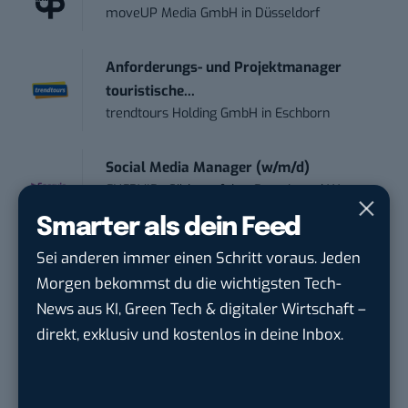
moveUP Media GmbH
in
Düsseldorf
Anforderungs- und Projektmanager
touristische...
trendtours Holding GmbH
in
Eschborn
Social Media Manager (w/m/d)
ENERVIE - Südwestfalen Energie und Wasser
AG
in
Hagen
Smarter als dein Feed
Sei anderen immer einen Schritt voraus. Jeden
Performance Marketing Manager
Morgen bekommst du die wichtigsten Tech-
Schwerpunkt Pai...
News aus KI, Green Tech & digitaler Wirtschaft –
EDEKA Südwest Stiftung & Co. KG
in
direkt, exklusiv und kostenlos in deine Inbox.
Offenburg
Social Media Consultant & Account Lead