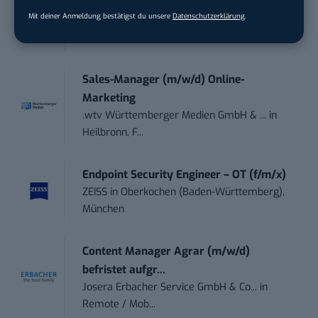
(m...
Mit deiner Anmeldung bestätigst du unsere
Datenschutzerklärung
.
Social DNA GmbH
in
Frankfurt am Main,
Frankfurt am Main
Sales-Manager (m/w/d) Online-
Marketing
.wtv Württemberger Medien GmbH & ...
in
Heilbronn, F...
Endpoint Security Engineer – OT (f/m/x)
ZEISS
in
Oberkochen (Baden-Württemberg),
München
Content Manager Agrar (m/w/d)
befristet aufgr...
Josera Erbacher Service GmbH & Co...
in
Remote / Mob...