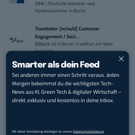
DIHK | Deutsche Industrie- und
Handelskammer
in
Berlin
Teamleiter (m/w/d) Customer
Engagement / Soci...
BBBank eG
in
Berlin, Frankfurt am Main,
Karlsruhe
Smarter als dein Feed
Content Manager (m/w/g) mit
Sei anderen immer einen Schritt voraus. Jeden
Schwerpunkt Socia...
Morgen bekommst du die wichtigsten Tech-
LEUCHTTURM1917
in
Geesthacht
News aus KI, Green Tech & digitaler Wirtschaft –
direkt, exklusiv und kostenlos in deine Inbox.
Editorial Prompt Engineer (m/w/d)
Motor Presse Verlagsgesellschaft mbH
in
Stuttgart
Mit deiner Anmeldung bestätigst du unsere
Datenschutzerklärung
.