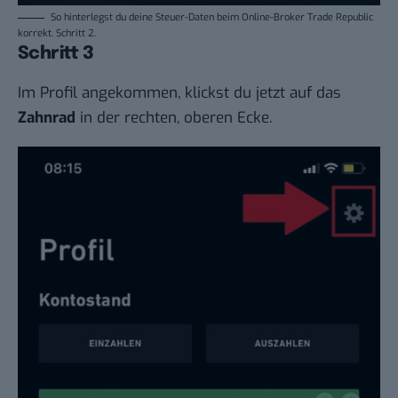
So hinterlegst du deine Steuer-Daten beim Online-Broker Trade Republic
korrekt. Schritt 2.
Schritt 3
Im Profil angekommen, klickst du jetzt auf das
Zahnrad
in der rechten, oberen Ecke.