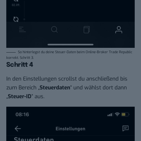
So hinterlegst du deine Steuer-Daten beim Online-Broker Trade Republic
korrekt. Schritt 3.
Schritt 4
In den Einstellungen scrollst du anschließend bis
zum Bereich „
Steuerdaten
“ und wählst dort dann
„
Steuer-ID
“ aus.