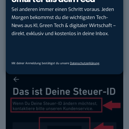
hinterlegen. Diese findest du beispielsweise auf
Sei anderen immer einen Schritt voraus. Jeden
deiner Gehaltsabrechnung oder deiner
Morgen bekommst du die wichtigsten Tech-
Lohnsteuerbescheinigung.
News aus KI, Green Tech & digitaler Wirtschaft –
Falls du deine hinterlegte Steuer-ID ändern
direkt, exklusiv und kostenlos in deine Inbox.
möchtest oder du andere Fragen hast, kannst du
rund um die Uhr den
Support von Trade Republic
kontaktieren.
Mit deiner Anmeldung bestätigst du unsere
Datenschutzerklärung
.