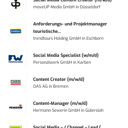
Social Media Content Creator (m/w/d)
moveUP Media GmbH
in
Düsseldorf
Anforderungs- und Projektmanager
touristische...
trendtours Holding GmbH
in
Eschborn
Social Media Specialist (w/m/d)
Personalwerk GmbH
in
Karben
Content Creator (m/w/d)
OAS AG
in
Bremen
Content-Manager (m/w/d)
Hermann Sewerin GmbH
in
Gütersloh
Social Media – / Channel – Lead (...