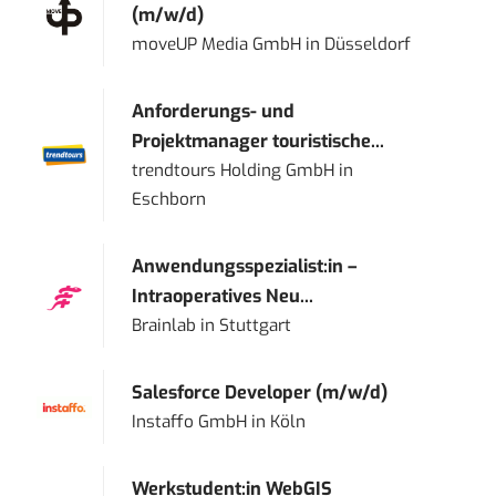
(m/w/d)
moveUP Media GmbH
in
Düsseldorf
Anforderungs- und
Projektmanager touristische...
trendtours Holding GmbH
in
Eschborn
Anwendungsspezialist:in –
Intraoperatives Neu...
Brainlab
in
Stuttgart
Salesforce Developer (m/w/d)
Instaffo GmbH
in
Köln
Werkstudent:in WebGIS