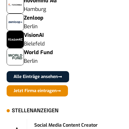
novomind AG
Hamburg
Zenloop
Berlin
VisionAI
Bielefeld
World Fund
Berlin
Alle Einträge ansehen
Jetzt Firma eintragen
STELLENANZEIGEN
Social Media Content Creator