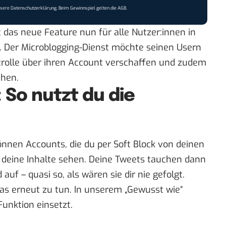
nsere
Datenschutzerklärung
. Beim Gewinnspiel gelten die
AGB
.
 das neue Feature nun für alle Nutzer:innen in
. Der Microblogging-Dienst möchte seinen Usern
trolle über ihren Account verschaffen und zudem
ehen.
: So nutzt du die
önnen Accounts, die du per Soft Block von deinen
r deine Inhalte sehen. Deine Tweets tauchen dann
uf – quasi so, als wären sie dir nie gefolgt.
das erneut zu tun. In unserem „
Gewusst wie
“
-Funktion einsetzt.