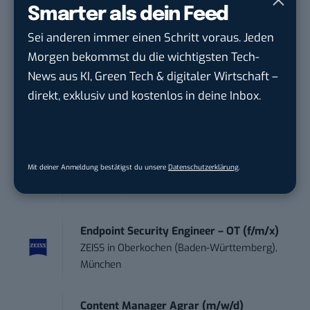
Social Media Content Creator (m/w/d)
Smarter als dein Feed
moveUP Media GmbH
in
Düsseldorf
Sei anderen immer einen Schritt voraus. Jeden
Morgen bekommst du die wichtigsten Tech-
Anforderungs- und Projektmanager
News aus KI, Green Tech & digitaler Wirtschaft –
touristische...
direkt, exklusiv und kostenlos in deine Inbox.
trendtours Holding GmbH
in
Eschborn
Sales-Manager (m/w/d) Online-
Marketing
Mit deiner Anmeldung bestätigst du unsere
Datenschutzerklärung
.
.wtv Württemberger Medien GmbH & ...
in
Heilbronn, F...
Endpoint Security Engineer – OT (f/m/x)
ZEISS
in
Oberkochen (Baden-Württemberg),
München
Content Manager Agrar (m/w/d)