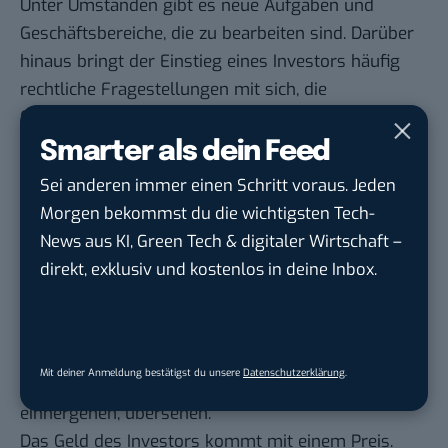
Unter Umständen gibt es neue Aufgaben und
Geschäftsbereiche, die zu bearbeiten sind. Darüber
hinaus bringt der Einstieg eines Investors häufig
rechtliche Fragestellungen mit sich, die
Gründer:innen nicht problemlos beantworten
können.
Smarter als dein Feed
Jedes Investment hat auf der Start-up
Sei anderen immer einen Schritt voraus. Jeden
Autobahn seinen Preis
Morgen bekommst du die wichtigsten Tech-
News aus KI, Green Tech & digitaler Wirtschaft –
Wichtig ist an dieser Stelle insbesondere, nicht
direkt, exklusiv und kostenlos in deine Inbox.
überhastet zu agieren, sondern sich kompetente
Hilfe zu suchen. Richtet sich der Blick der
Gründer:innen auf das mit dem Investment
einhergehende Geld, werden häufig die weiteren
Mit deiner Anmeldung bestätigst du unsere
Datenschutzerklärung
.
Konsequenzen, die mit dem Einstieg eines Investors
einhergehen, übersehen.
Das Geld des Investors kommt mit einem Preis.