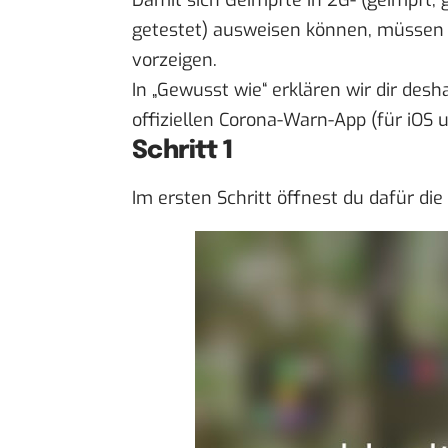
Damit sich Geimpfte in 2G- (geimpft, 
getestet) ausweisen können, müssen si
vorzeigen.
In „
Gewusst wie
“ erklären wir dir desh
offiziellen Corona-Warn-App (für
iOS
u
Schritt 1
Im ersten Schritt öffnest du dafür d