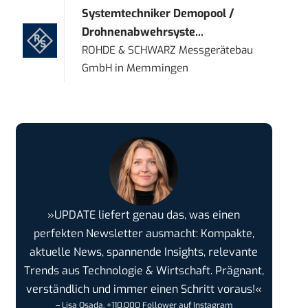
Systemtechniker Demopool /
Drohnenabwehrsyste...
ROHDE & SCHWARZ Messgerätebau
GmbH
in
Memmingen
»UPDATE liefert genau das, was einen
perfekten Newsletter ausmacht: Kompakte,
aktuelle News, spannende Insights, relevante
Trends aus Technologie & Wirtschaft. Prägnant,
verständlich und immer einen Schritt voraus!«
– Lisa Osada, +110.000 Follower auf Instagram