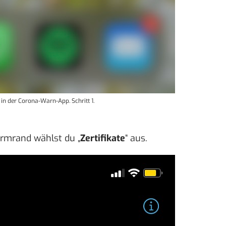
in der Corona-Warn-App. Schritt 1.
irmrand wählst du „
Zertifikate
“ aus.