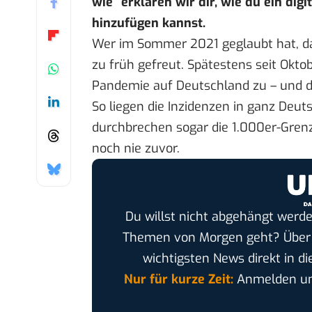
wie
“ erklären wir dir, wie du ein di
hinzufügen kannst.
Wer im Sommer 2021 geglaubt hat, das
zu früh gefreut. Spätestens seit Oktob
Pandemie auf Deutschland zu – und da
So liegen die Inzidenzen in ganz Deut
durchbrechen sogar die 1.000er-Grenze
noch nie zuvor.
Du willst nicht abgehängt werde
Themen von Morgen geht? Übe
wichtigsten News direkt in di
Nur für kurze Zeit:
Anmelden und