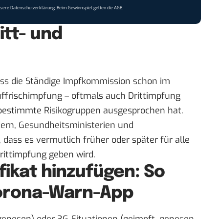
nsere
Datenschutzerklärung
. Beim Gewinnspiel gelten die
AGB
.
itt- und
ass die
Ständige Impfkommission
schon im
ffrischimpfung – oftmals auch Drittimpfung
bestimmte Risikogruppen ausgesprochen hat.
dern, Gesundheitsministerien und
 dass es vermutlich früher oder später für alle
rittimpfung geben wird.
ifikat hinzufügen: So
Corona-Warn-App