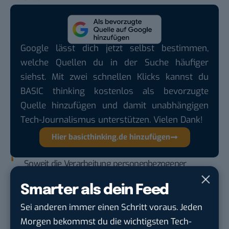
Google lässt dich jetzt selbst bestimmen,
welche Quellen du in der Suche häufiger
siehst. Mit zwei schnellen Klicks kannst du
BASIC thinking kostenlos als bevorzugte
Quelle hinzufügen und damit unabhängigen
Tech-Journalismus unterstützen. Vielen Dank!
Hier basicthinking.de hinzufügen
Soweit die Verarbeitung personenbezogener
Daten nach einer Rechtsvorschrift auf der
Smarter als dein Feed
Grundlage einer Einwilligung erfolgen kann,
muss der Verantwortliche die Einwilligung der
Sei anderen immer einen Schritt voraus. Jeden
betroffenen Person nachweisen können. (…) Die
Morgen bekommst du die wichtigsten Tech-
Einwilligung ist nur wirksam, wenn sie auf der