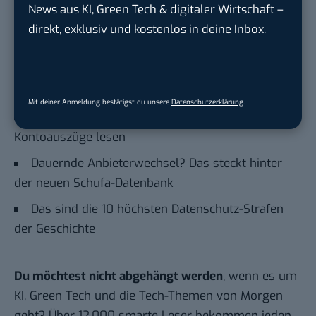
News aus KI, Green Tech & digitaler Wirtschaft –
freien Entscheidung der betroffenen Person
direkt, exklusiv und kostenlos in deine Inbox.
beruht.
Auch interessant:
Möglicher Schufa-Verkauf: Landen unsere Daten
bei einem US-Investor?
Mit deiner Anmeldung bestätigst du unsere
Datenschutzerklärung
.
Mehr Daten: Schufa will künftig deine
Kontoauszüge lesen
Dauernde Anbieterwechsel? Das steckt hinter
der neuen Schufa-Datenbank
Das sind die 10 höchsten Datenschutz-Strafen
der Geschichte
Du möchtest nicht abgehängt werden
, wenn es um
KI, Green Tech und die Tech-Themen von Morgen
geht? Über 12.000 smarte Leser bekommen jeden