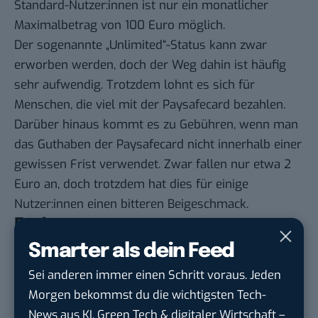
Standard-Nutzer:innen ist nur ein monatlicher
Maximalbetrag von 100 Euro möglich.
Der sogenannte „Unlimited“-Status kann zwar
erworben werden, doch der Weg dahin ist häufig
sehr aufwendig. Trotzdem lohnt es sich für
Menschen, die viel mit der Paysafecard bezahlen.
Darüber hinaus kommt es zu Gebühren, wenn man
das Guthaben der Paysafecard nicht innerhalb einer
gewissen Frist verwendet. Zwar fallen nur etwa 2
Euro an, doch trotzdem hat dies für einige
Nutzer:innen einen bitteren Beigeschmack.
Fazit
Smarter als dein Feed
Die Paysafecard wird zu einem immer beliebteren
Sei anderen immer einen Schritt voraus. Jeden
Zahlungsmittel. Sowohl online als auch offline kann
Morgen bekommst du die wichtigsten Tech-
man damit schnell, sicher und anonym bezahlen. Es
News aus KI, Green Tech & digitaler Wirtschaft –
ist nicht schwierig, eine Paysafecard zu beantragen,