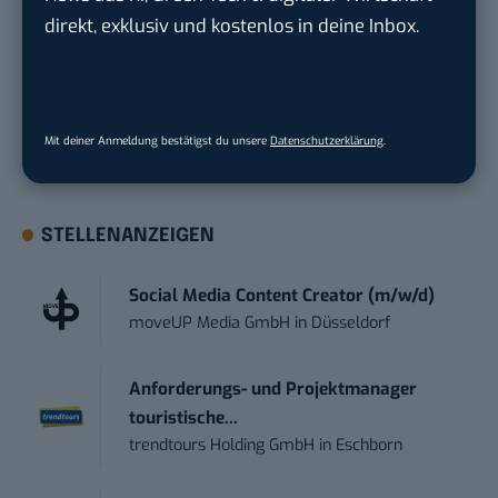
direkt, exklusiv und kostenlos in deine Inbox.
doch man sollte darauf achten, den Maximalbetrag
von 100 Euro monatlich nicht zu übersteigen und
das Guthaben in einer gewissen Frist aufbrauchen.
Hier mehr erfahren
Mit deiner Anmeldung bestätigst du unsere
Datenschutzerklärung
.
STELLENANZEIGEN
Social Media Content Creator (m/w/d)
moveUP Media GmbH
in
Düsseldorf
Anforderungs- und Projektmanager
touristische...
trendtours Holding GmbH
in
Eschborn