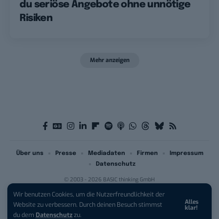
du seriöse Angebote ohne unnötige
Risiken
Mehr anzeigen
Über uns
Presse
Mediadaten
Firmen
Impressum
Datenschutz
© 2003 - 2026 BASIC thinking GmbH
Wir benutzen Cookies, um die Nutzerfreundlichkeit der
Alles
Website zu verbessern. Durch deinen Besuch stimmst
klar!
du dem
Datenschutz
zu.