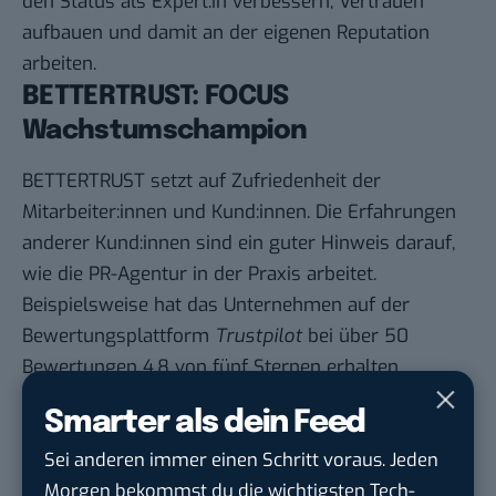
den Status als Expert:in verbessern, Vertrauen
aufbauen und damit an der eigenen Reputation
arbeiten.
BETTERTRUST: FOCUS
Wachstumschampion
BETTERTRUST setzt auf Zufriedenheit der
Mitarbeiter:innen und Kund:innen. Die Erfahrungen
anderer Kund:innen sind ein guter Hinweis darauf,
wie die PR-Agentur in der Praxis arbeitet.
Beispielsweise hat das Unternehmen auf der
Bewertungsplattform
Trustpilot
bei über 50
Bewertungen 4,8 von fünf Sternen erhalten.
Die Premium PR-Agentur ist FOCUS
Smarter als dein Feed
Wachstumschampion und liebt es, gute Stories für
ihre Kund:innen zu erzählen. Ob internationaler
Sei anderen immer einen Schritt voraus. Jeden
Growth-Case oder lokales Startup – BETTERTRUST
Morgen bekommst du die wichtigsten Tech-