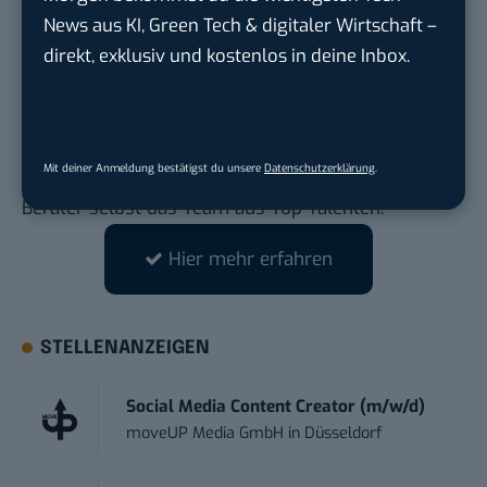
findet Lösungen, um Unternehmen Gehör zu
News aus KI, Green Tech & digitaler Wirtschaft –
verschaffen und sie medial auf das nächste Level
direkt, exklusiv und kostenlos in deine Inbox.
zu heben.
Überzeuge dich jetzt selbst
von BETTERTRUST und
lass dich von den Expert:innen bei deiner PR-Arbeit
Mit deiner Anmeldung bestätigst du unsere
Datenschutzerklärung
.
unterstützen oder unterstütze als erfahrener PR-
Berater selbst das Team aus Top-Talenten.
Hier mehr erfahren
STELLENANZEIGEN
Social Media Content Creator (m/w/d)
moveUP Media GmbH
in
Düsseldorf