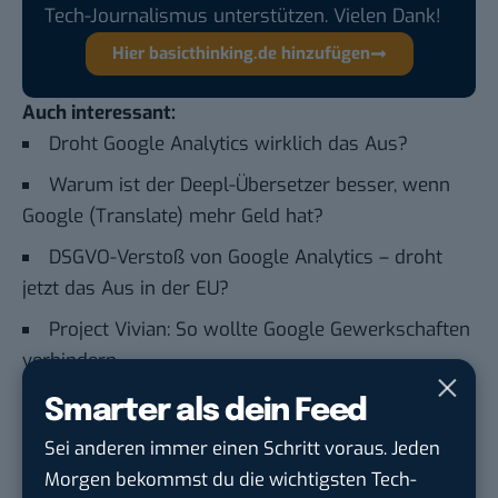
Tech-Journalismus unterstützen. Vielen Dank!
Hier basicthinking.de hinzufügen
Auch interessant:
Droht Google Analytics wirklich das Aus?
Warum ist der Deepl-Übersetzer besser, wenn
Google (Translate) mehr Geld hat?
DSGVO-Verstoß von Google Analytics – droht
jetzt das Aus in der EU?
Project Vivian: So wollte Google Gewerkschaften
verhindern
Smarter als dein Feed
Du möchtest nicht abgehängt werden
, wenn es um
Sei anderen immer einen Schritt voraus. Jeden
KI, Green Tech und die Tech-Themen von Morgen
Morgen bekommst du die wichtigsten Tech-
geht? Über 12.000 smarte Leser bekommen jeden