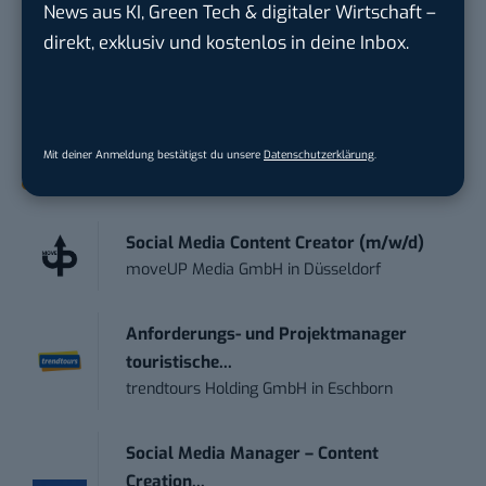
News aus KI, Green Tech & digitaler Wirtschaft –
Tag UPDATE, unser Tech-Briefing mit den
direkt, exklusiv und kostenlos in deine Inbox.
wichtigsten News des Tages – und sichern sich
damit ihren Vorsprung.
Hier kannst du dich
kostenlos anmelden.
Mit deiner Anmeldung bestätigst du unsere
Datenschutzerklärung
.
STELLENANZEIGEN
Social Media Content Creator (m/w/d)
moveUP Media GmbH
in
Düsseldorf
Anforderungs- und Projektmanager
touristische...
trendtours Holding GmbH
in
Eschborn
Social Media Manager – Content
Creation...