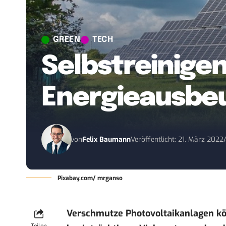
GREEN
TECH
Selbstreinige
Energieausbe
von
Felix Baumann
Veröffentlicht: 21. März 2022
Pixabay.com/ mrganso
Verschmutze Photovoltaikanlagen k