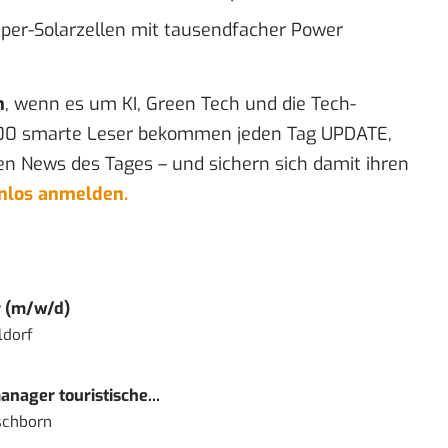
uper-Solarzellen mit tausendfacher Power
n
, wenn es um KI, Green Tech und die Tech-
00 smarte Leser bekommen jeden Tag UPDATE,
en News des Tages – und sichern sich damit ihren
enlos anmelden.
r (m/w/d)
ldorf
nager touristische...
schborn