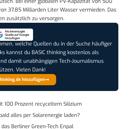
tlich. Bei einer globalen PV-Kapazität von 500
on 37,85 Milliarden Liter Wasser vermieden. Das
en zusätzlich zu versorgen.
timmen, welche Quellen du in der Suche häufiger
cks kannst du BASIC thinking kostenlos als
und damit unabhängigen Tech-Journalismus
ützen. Vielen Dank!
thinking.de hinzufügen
it 100 Prozent recyceltem Silizium
bald alles per Solarenergie laden?
t das Berliner Green-Tech Enpal