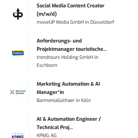
Social Media Content Creator
(m/w/d)
moveUP Media GmbH
in
Düsseldorf
Anforderungs- und
Projektmanager touristische...
trendtours Holding GmbH
in
Eschborn
Marketing Automation & AI
Manager*in
BarmeniaGothaer
in
Köln
AI & Automation Engineer /
Technical Proj...
KPMG AG