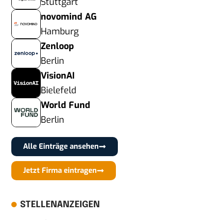
Stuttgart
novomind AG
Hamburg
Zenloop
Berlin
VisionAI
Bielefeld
World Fund
Berlin
Alle Einträge ansehen
Jetzt Firma eintragen
STELLENANZEIGEN