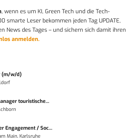
n
, wenn es um KI, Green Tech und die Tech-
00 smarte Leser bekommen jeden Tag UPDATE,
en News des Tages – und sichern sich damit ihren
enlos anmelden.
r (m/w/d)
ldorf
nager touristische...
schborn
r Engagement / Soc...
 am Main, Karlsruhe