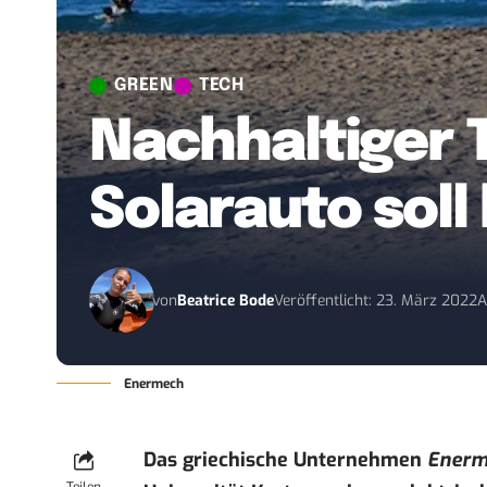
GREEN
TECH
Nachhaltiger T
Solarauto soll
von
Beatrice Bode
Veröffentlicht: 23. März 2022
A
Enermech
Das griechische Unternehmen
Enerm