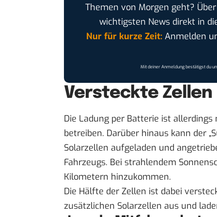
Themen von Morgen geht? Übe
wichtigsten News direkt in di
Nur für kurze Zeit:
Anmelden und
Mit deiner Anmeldung bestätigst du u
Versteckte Zellen
Die Ladung per Batterie ist allerdings
betreiben. Darüber hinaus kann der „
Solarzellen aufgeladen und angetrieb
Fahrzeugs. Bei strahlendem Sonnensch
Kilometern hinzukommen.
Die Hälfte der Zellen ist dabei verstec
zusätzlichen Solarzellen aus und lad