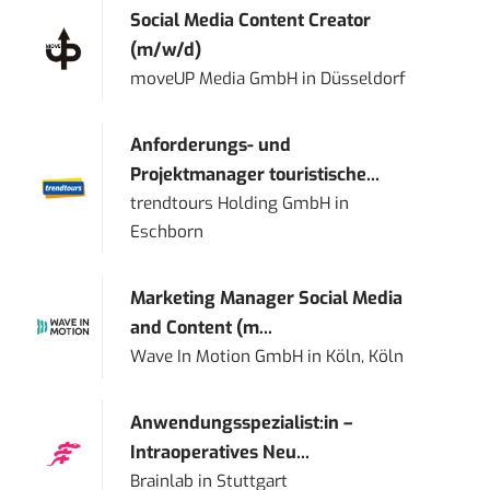
Social Media Content Creator
(m/w/d)
moveUP Media GmbH
in
Düsseldorf
Anforderungs- und
Projektmanager touristische...
trendtours Holding GmbH
in
Eschborn
Marketing Manager Social Media
and Content (m...
Wave In Motion GmbH
in
Köln, Köln
Anwendungsspezialist:in –
Intraoperatives Neu...
Brainlab
in
Stuttgart