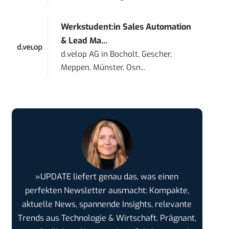
Werkstudent:in Sales Automation
& Lead Ma...
d.velop AG
in
Bocholt, Gescher,
Meppen, Münster, Osn...
»UPDATE liefert genau das, was einen
perfekten Newsletter ausmacht: Kompakte,
aktuelle News, spannende Insights, relevante
Trends aus Technologie & Wirtschaft. Prägnant,