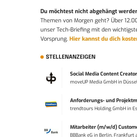
Du möchtest nicht abgehängt werde
Themen von Morgen geht? Über 12.0
unser Tech-Briefing mit den wichtigst
Vorsprung.
Hier kannst du dich kost
STELLENANZEIGEN
Social Media Content Creato
moveUP Media GmbH
in
Düsse
Anforderungs- und Projektma
trendtours Holding GmbH
in
E
Mitarbeiter (m/w/d) Custome
BBBank eG
in
Berlin, Frankfurt