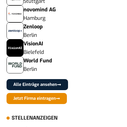
Stuttgart
novomind AG
Hamburg
Zenloop
Berlin
VisionAI
Bielefeld
World Fund
Berlin
Alle Einträge ansehen
Jetzt Firma eintragen
STELLENANZEIGEN