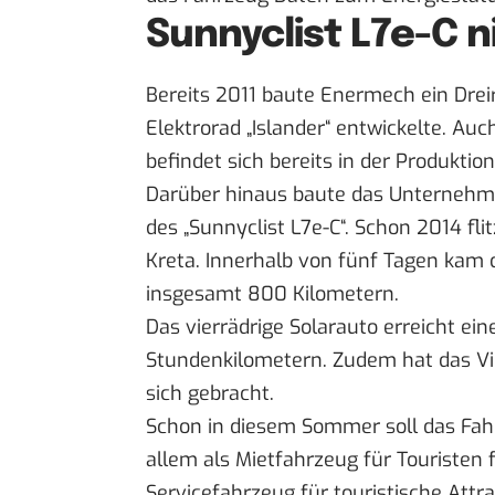
Sunnyclist L7e-C n
Bereits 2011 baute Enermech ein Drei
Elektrorad „
Islander
“ entwickelte. Auc
befindet sich bereits in der Produktion
Darüber hinaus baute das Unternehm
des „Sunnyclist L7e-C“. Schon 2014 fli
Kreta. Innerhalb von fünf Tagen kam 
insgesamt 800 Kilometern.
Das vierrädrige Solarauto erreicht ei
Stundenkilometern. Zudem hat das Vier
sich gebracht.
Schon in diesem Sommer soll das Fah
allem als Mietfahrzeug für Touristen 
Servicefahrzeug für touristische Attr