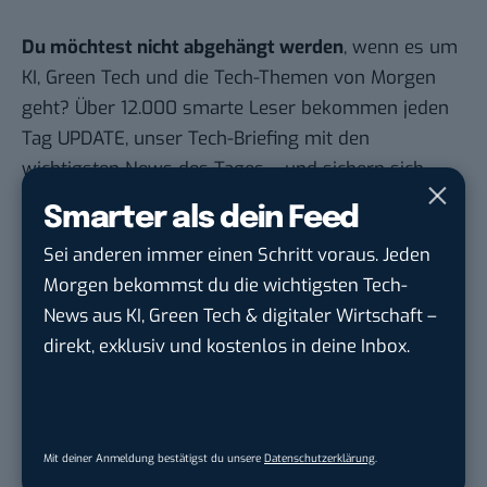
Du möchtest nicht abgehängt werden
, wenn es um
KI, Green Tech und die Tech-Themen von Morgen
geht? Über 12.000 smarte Leser bekommen jeden
Tag UPDATE, unser Tech-Briefing mit den
wichtigsten News des Tages – und sichern sich
damit ihren Vorsprung.
Hier kannst du dich
Smarter als dein Feed
kostenlos anmelden.
Sei anderen immer einen Schritt voraus. Jeden
Morgen bekommst du die wichtigsten Tech-
STELLENANZEIGEN
News aus KI, Green Tech & digitaler Wirtschaft –
direkt, exklusiv und kostenlos in deine Inbox.
Social Media Content Creator (m/w/d)
moveUP Media GmbH
in
Düsseldorf
Anforderungs- und Projektmanager
Mit deiner Anmeldung bestätigst du unsere
Datenschutzerklärung
.
touristische...