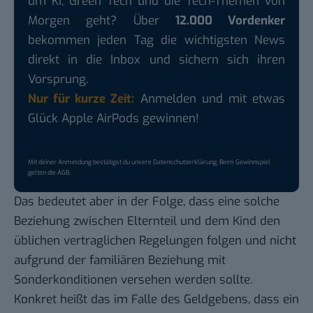
um KI, Green Tech und die Tech-Themen von
Morgen geht? Über
12.000 Vordenker
bekommen jeden Tag die wichtigsten News
direkt in die Inbox und sichern sich ihren
Vorsprung.
Nur für kurze Zeit:
Anmelden und mit etwas
Glück Apple AirPods gewinnen!
Mit deiner Anmeldung bestätigst du unsere
Datenschutzerklärung
. Beim Gewinnspiel
gelten die
AGB
.
Das bedeutet aber in der Folge, dass eine solche
Beziehung zwischen Elternteil und dem Kind den
üblichen vertraglichen Regelungen folgen und nicht
aufgrund der familiären Beziehung mit
Sonderkonditionen versehen werden sollte.
Konkret heißt das im Falle des Geldgebens, dass ein