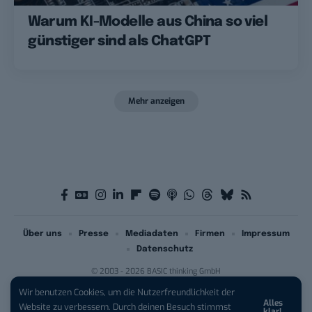
Warum KI-Modelle aus China so viel
günstiger sind als ChatGPT
Mehr anzeigen
Über uns
Presse
Mediadaten
Firmen
Impressum
Datenschutz
© 2003 - 2026 BASIC thinking GmbH
Wir benutzen Cookies, um die Nutzerfreundlichkeit der
Alles
iPhone 17 Pro sichern:
Für 1 € +
Website zu verbessern. Durch deinen Besuch stimmst
klar!