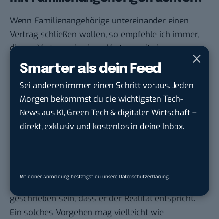
Wenn Familienangehörige untereinander einen
Vertrag schließen wollen, so empfehle ich immer,
diesen Vertrag wie einen Vertrag mit einem
Fremden zu behandeln. In so einem Fall wird man
Smarter als dein Feed
wohl darauf achten, dass alle wichtigen Regelungen
Sei anderen immer einen Schritt voraus. Jeden
aufgeschrieben werden, dass versucht wird die
Morgen bekommst du die wichtigsten Tech-
Gründe für einen Streit zu minimieren und dass
News aus KI, Green Tech & digitaler Wirtschaft –
beachtet wird, dass sich keine Situation ergibt, die
direkt, exklusiv und kostenlos in deine Inbox.
man nicht mehr in den Griff bekommt.
Genau so sollte man einen Vertrag mit einem
Familienangehörigen aufsetzen. Dieser sollte also
schriftlich erfolgen und die wesentlichen Punkte
Mit deiner Anmeldung bestätigst du unsere
Datenschutzerklärung
.
umfassen. Und – ganz wichtig – er sollte so
geschrieben sein, dass er der Realität entspricht.
Ein solches Vorgehen mag vielleicht wie