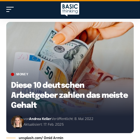
MONEY
Diese 10 deutschen
Arbeitgeber zahlen das meiste
Gehalt
von
Andrea Keller
Veröffentlicht: 8. Mai 2022
Aktualisiert: 17. Feb. 2025
unsplash.com/ Omid Armin