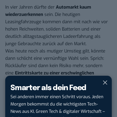
In vier Jahren dürfte der
Automarkt kaum
wiederzuerkennen
sein. Die heutigen
Leasingfahrzeuge kommen dann mit nach wie vor
hohen Reichweiten, soliden Batterien und einer
deutlich alltagstauglicheren Ladeerfahrung als
junge Gebrauchte zurück auf den Markt.
Was heute noch als mutiger Umstieg gilt, könnte
dann schlicht eine vernünftige Wahl sein. Sprich:
Rückläufer sind dann kein Risiko mehr, sondern
eine
Eintrittskarte zu einer erschwinglichen
Elektromobilität
. Das Leasing könnte auch eine
Smarter als dein Feed
neue Haltung zum Autofahren etablieren. Hin zu
weniger Eigentum und mehr Flexibilität. Vor allem
Sei anderen immer einen Schritt voraus. Jeden
in Großstädten nutzen viele Menschen bereits
Morgen bekommst du die wichtigsten Tech-
Leasingmodelle oder Carsharingdienste anstatt
News aus KI, Green Tech & digitaler Wirtschaft –
Autos dauerhaft ihren Besitz zu nennen.