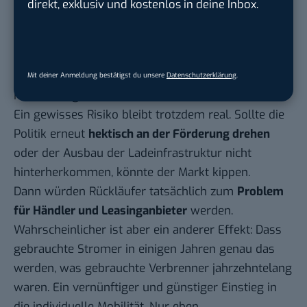
direkt, exklusiv und kostenlos in deine Inbox.
Das verändert nicht nur den Markt, sondern auch
die Machtverhältnisse. Wer sein Auto nur noch
temporär nutzt, bleibt wechselbereiter. Die Folge:
Markenbindung wird schwächer und die monatliche
Mit deiner Anmeldung bestätigst du unsere
Datenschutzerklärung
.
Rate wichtiger als PS-Zahlen oder Motorensounds.
Ein gewisses Risiko bleibt trotzdem real. Sollte die
Politik erneut
hektisch an der Förderung drehen
oder der Ausbau der Ladeinfrastruktur nicht
hinterherkommen, könnte der Markt kippen.
Dann würden Rückläufer tatsächlich zum
Problem
für Händler und Leasinganbieter
werden.
Wahrscheinlicher ist aber ein anderer Effekt: Dass
gebrauchte Stromer in einigen Jahren genau das
werden, was gebrauchte Verbrenner jahrzehntelang
waren. Ein vernünftiger und günstiger Einstieg in
die individuelle Mobilität. Nur eben