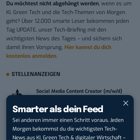
Du möchtest nicht abgehängt werden
, wenn es um
KI, Green Tech und die Tech-Themen von Morgen
geht? Über 12.000 smarte Leser bekommen jeden
Tag UPDATE, unser Tech-Briefing mit den
wichtigsten News des Tages – und sichern sich
damit ihren Vorsprung.
Hier kannst du dich
kostenlos anmelden.
STELLENANZEIGEN
Social Media Content Creator (m/w/d)
moveUP Media GmbH
in
Düsseldorf
Smarter als dein Feed
Anforderungs- und Projektmanager
Sei anderen immer einen Schritt voraus. Jeden
touristische...
Morgen bekommst du die wichtigsten Tech-
trendtours Holding GmbH
in
Eschborn
News aus KI, Green Tech & digitaler Wirtschaft –