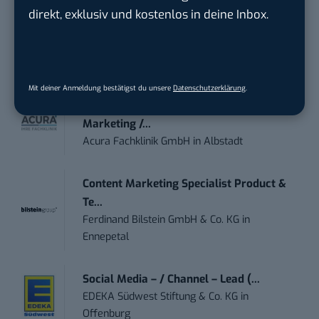
direkt, exklusiv und kostenlos in deine Inbox.
IT Sales & Online Marketing Manager
(m/w/...
Instaffo GmbH
in
Karlsruhe
Mit deiner Anmeldung bestätigst du unsere
Datenschutzerklärung
.
Marketing Manager – Content
Marketing /...
Acura Fachklinik GmbH
in
Albstadt
Content Marketing Specialist Product &
Te...
Ferdinand Bilstein GmbH & Co. KG
in
Ennepetal
Social Media – / Channel – Lead (...
EDEKA Südwest Stiftung & Co. KG
in
Offenburg