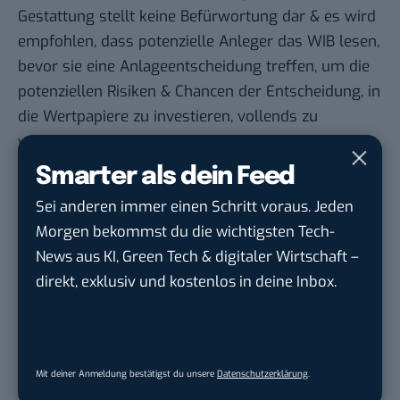
Gestattung stellt keine Befürwortung dar & es wird
empfohlen, dass potenzielle Anleger das WIB lesen,
bevor sie eine Anlageentscheidung treffen, um die
potenziellen Risiken & Chancen der Entscheidung, in
die Wertpapiere zu investieren, vollends zu
verstehen. Sie sind im Begriff, ein Produkt zu
erwerben, das nicht einfach ist und schwer zu
Smarter als dein Feed
verstehen sein kann.
Sei anderen immer einen Schritt voraus. Jeden
Morgen bekommst du die wichtigsten Tech-
STELLENANZEIGEN
News aus KI, Green Tech & digitaler Wirtschaft –
direkt, exklusiv und kostenlos in deine Inbox.
Social Media Content Creator (m/w/d)
moveUP Media GmbH
in
Düsseldorf
Anforderungs- und Projektmanager
Mit deiner Anmeldung bestätigst du unsere
Datenschutzerklärung
.
touristische...