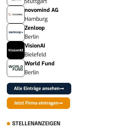
Stuttgart
novomind AG
Hamburg
Zenloop
Berlin
VisionAI
Bielefeld
World Fund
Berlin
Alle Einträge ansehen
Jetzt Firma eintragen
STELLENANZEIGEN