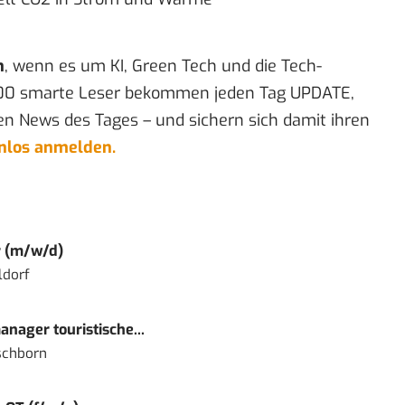
n
, wenn es um KI, Green Tech und die Tech-
00 smarte Leser bekommen jeden Tag UPDATE,
en News des Tages – und sichern sich damit ihren
enlos anmelden.
r (m/w/d)
ldorf
nager touristische...
schborn