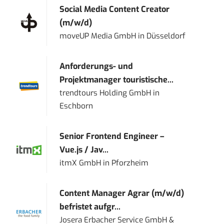
Social Media Content Creator
(m/w/d)
moveUP Media GmbH
in
Düsseldorf
Anforderungs- und
Projektmanager touristische...
trendtours Holding GmbH
in
Eschborn
Senior Frontend Engineer –
Vue.js / Jav...
itmX GmbH
in
Pforzheim
Content Manager Agrar (m/w/d)
befristet aufgr...
Josera Erbacher Service GmbH &