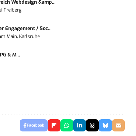
eich Webdesign &amp...
i Freiberg
r Engagement / Soc...
 am Main, Karlsruhe
PG & M...
Facebook