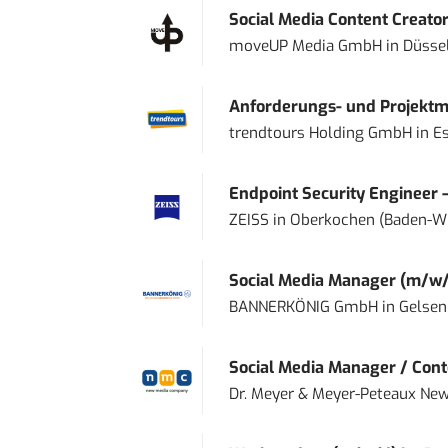
Social Media Content Creato
moveUP Media GmbH
in
Düsse
Anforderungs- und Projektma
trendtours Holding GmbH
in
E
Endpoint Security Engineer 
ZEISS
in
Oberkochen (Baden-W
Social Media Manager (m/w/
BANNERKÖNIG GmbH
in
Gelsen
Social Media Manager / Cont
Dr. Meyer & Meyer-Peteaux New