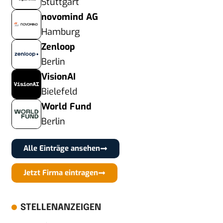
Stuttgart
novomind AG
Hamburg
Zenloop
Berlin
VisionAI
Bielefeld
World Fund
Berlin
Alle Einträge ansehen
Jetzt Firma eintragen
STELLENANZEIGEN