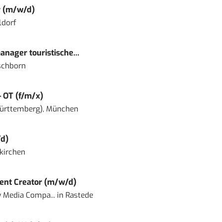
r (m/w/d)
ldorf
nager touristische...
schborn
– OT (f/m/x)
ürttemberg), München
d)
kirchen
ent Creator (m/w/d)
 Media Compa...
in
Rastede