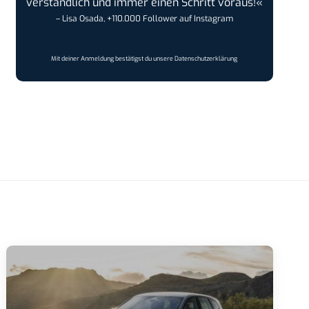
verständlich und immer einen Schritt voraus!«
– Lisa Osada, +110.000 Follower auf Instagram
Mit deiner Anmeldung bestätigst du unsere
Datenschutzerklärung