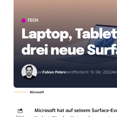
TECH
Laptop, Tablet
drei neue Su
von
Fabian Peters
Veröffentlicht: 13. Okt. 2022
Akt
Microsoft
Microsoft hat auf seinem Surface-Ev