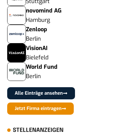
Stuttgart
novomind AG
Hamburg
Zenloop
Berlin
VisionAI
Bielefeld
World Fund
Berlin
Alle Einträge ansehen
Jetzt Firma eintragen
STELLENANZEIGEN