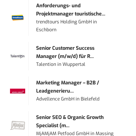
Anforderungs- und
Projektmanager touristische...
trendtours Holding GmbH
in
Eschborn
Senior Customer Success
Manager (m/w/d) für R...
Talention
in
Wuppertal
Marketing Manager – B2B /
Leadgenerieru...
Advellence GmbH
in
Bielefeld
Senior SEO & Organic Growth
Specialist (m...
MjAMjAM Petfood GmbH
in
Massing