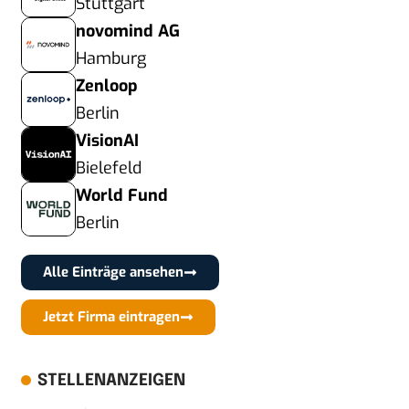
Stuttgart
novomind AG
Hamburg
Zenloop
Berlin
VisionAI
Bielefeld
World Fund
Berlin
Alle Einträge ansehen
Jetzt Firma eintragen
STELLENANZEIGEN