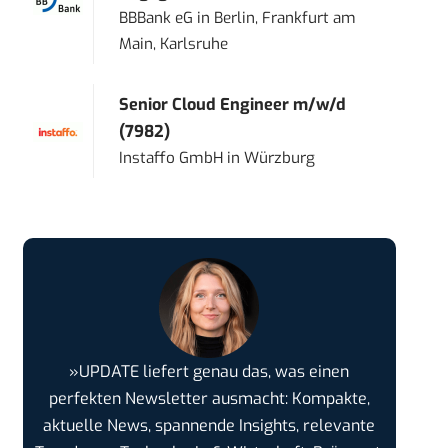
BBBank eG
in
Berlin, Frankfurt am
Main, Karlsruhe
Senior Cloud Engineer m/w/d
(7982)
Instaffo GmbH
in
Würzburg
»UPDATE liefert genau das, was einen
perfekten Newsletter ausmacht: Kompakte,
aktuelle News, spannende Insights, relevante