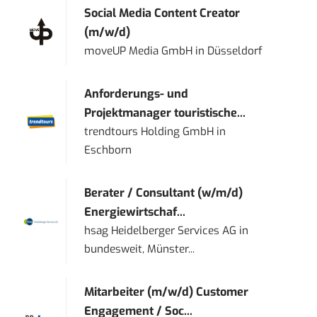
Social Media Content Creator
(m/w/d)
moveUP Media GmbH
in
Düsseldorf
Anforderungs- und
Projektmanager touristische...
trendtours Holding GmbH
in
Eschborn
Berater / Consultant (w/m/d)
Energiewirtschaf...
hsag Heidelberger Services AG
in
bundesweit, Münster...
Mitarbeiter (m/w/d) Customer
Engagement / Soc...