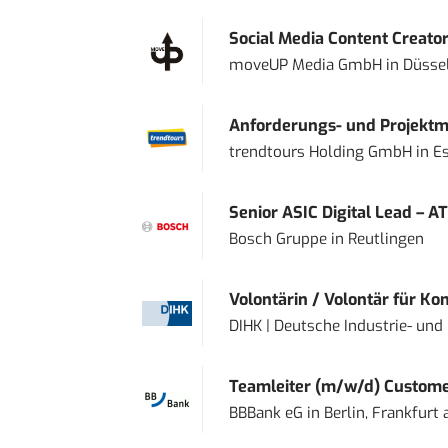
Social Media Content Creato
moveUP Media GmbH
in
Düsse
Anforderungs- und Projektma
trendtours Holding GmbH
in
E
Senior ASIC Digital Lead – AT
Bosch Gruppe
in
Reutlingen
Volontärin / Volontär für Ko
DIHK | Deutsche Industrie- u
Teamleiter (m/w/d) Custome
BBBank eG
in
Berlin, Frankfurt