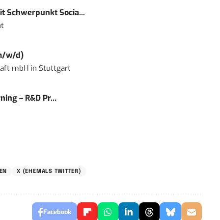
t Schwerpunkt Socia...
t
m/w/d)
haft mbH
in
Stuttgart
ning – R&D Pr...
EN
X (EHEMALS TWITTER)
Facebook