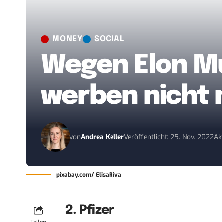
MONEY
SOCIAL
Wegen Elon Mu
werben nicht 
von
Andrea Keller
Veröffentlicht: 25. Nov. 2022
Ak
pixabay.com/ ElisaRiva
2. Pfizer