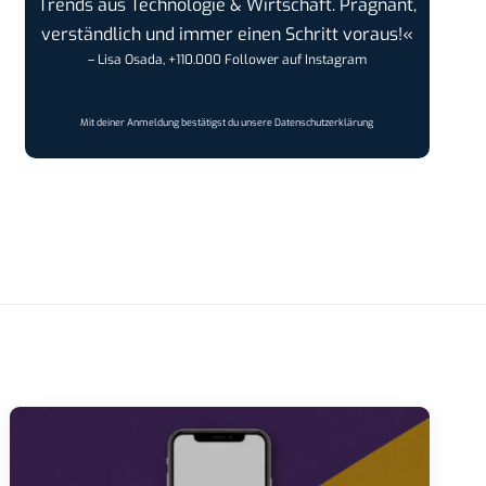
Trends aus Technologie & Wirtschaft. Prägnant,
verständlich und immer einen Schritt voraus!«
– Lisa Osada, +110.000 Follower auf Instagram
Mit deiner Anmeldung bestätigst du unsere
Datenschutzerklärung