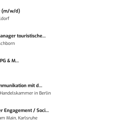
r (m/w/d)
ldorf
nager touristische...
schborn
PG & M...
mmunikation mit d...
nd Handelskammer
in
Berlin
r Engagement / Soci...
 am Main, Karlsruhe