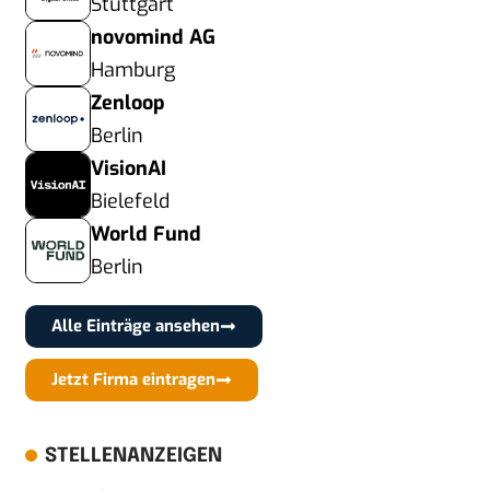
Stuttgart
novomind AG
Hamburg
Zenloop
Berlin
VisionAI
Bielefeld
World Fund
Berlin
Alle Einträge ansehen
Jetzt Firma eintragen
STELLENANZEIGEN