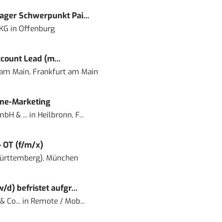
ger Schwerpunkt Pai...
 KG
in
Offenburg
count Lead (m...
 am Main, Frankfurt am Main
ine-Marketing
bH & ...
in
Heilbronn, F...
– OT (f/m/x)
ürttemberg), München
) befristet aufgr...
 Co...
in
Remote / Mob...