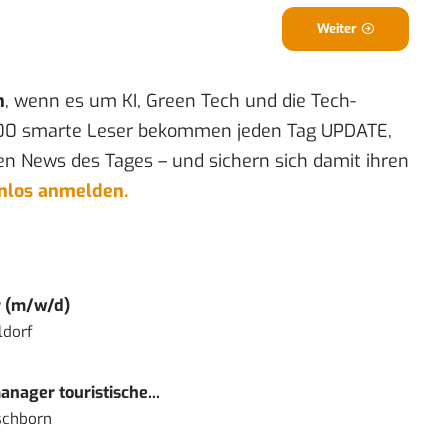
Weiter
n
, wenn es um KI, Green Tech und die Tech-
00 smarte Leser bekommen jeden Tag UPDATE,
en News des Tages – und sichern sich damit ihren
enlos anmelden.
r (m/w/d)
ldorf
nager touristische...
schborn