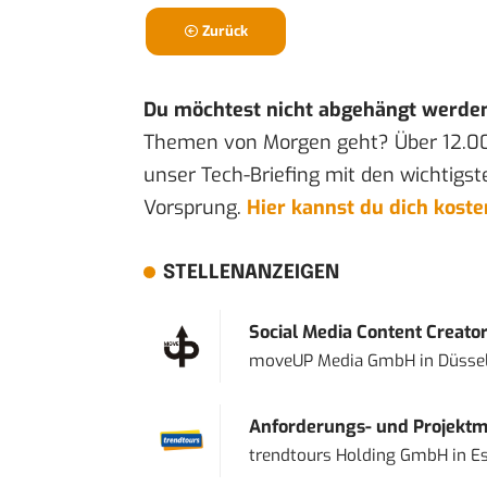
Zurück
Du möchtest nicht abgehängt werde
Themen von Morgen geht? Über 12.0
unser Tech-Briefing mit den wichtigst
Vorsprung.
Hier kannst du dich kost
STELLENANZEIGEN
Social Media Content Creato
moveUP Media GmbH
in
Düsse
Anforderungs- und Projektma
trendtours Holding GmbH
in
E