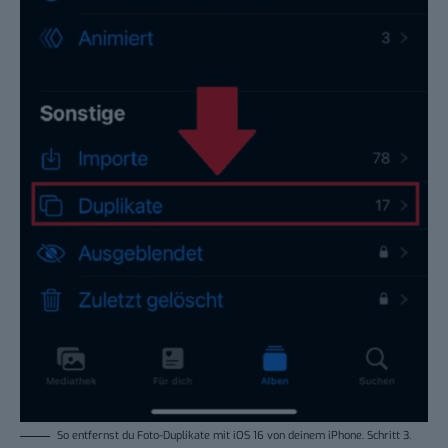
So entfernst du Foto-Duplikate mit iOS 16 von deinem iPhone. Schritt 3.