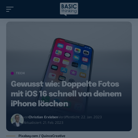
TECH
Gewusst wie: Doppelte Fotos
mit iOS 16 schnell von deinem
iPhone löschen
von
Christian Erxleben
Veröffentlicht: 22. Jan. 2023
Aktualisiert: 21. Feb. 2023
Pixabay.com / QuinceCreative