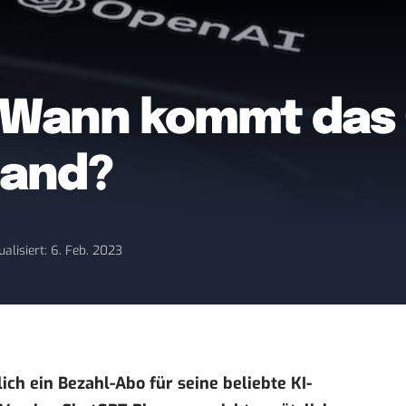
: Wann kommt das
land?
ualisiert: 6. Feb. 2023
ch ein Bezahl-Abo für seine beliebte KI-