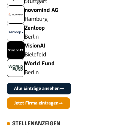
Stuttgart
novomind AG
Hamburg
Zenloop
Berlin
VisionAI
Bielefeld
World Fund
Berlin
Alle Einträge ansehen
Jetzt Firma eintragen
STELLENANZEIGEN