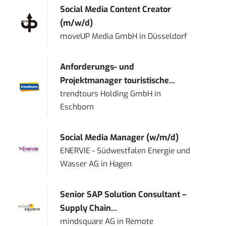
Social Media Content Creator
(m/w/d)
moveUP Media GmbH
in
Düsseldorf
Anforderungs- und
Projektmanager touristische...
trendtours Holding GmbH
in
Eschborn
Social Media Manager (w/m/d)
ENERVIE - Südwestfalen Energie und
Wasser AG
in
Hagen
Senior SAP Solution Consultant –
Supply Chain...
mindsquare AG
in
Remote