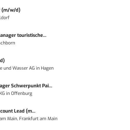
r (m/w/d)
ldorf
nager touristische...
schborn
d)
ie und Wasser AG
in
Hagen
ger Schwerpunkt Pai...
 KG
in
Offenburg
count Lead (m...
 am Main, Frankfurt am Main