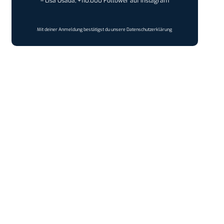
– Lisa Osada, +110.000 Follower auf Instagram
Mit deiner Anmeldung bestätigst du unsere
Datenschutzerklärung