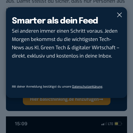
aus. Damit stellst du sicher, dass nur Personen aus
deinem Adressbuch dich zu Gruppen hinzufügen
können.
Smarter als dein Feed
Sei anderen immer einen Schritt voraus. Jeden
Morgen bekommst du die wichtigsten Tech-
News aus KI, Green Tech & digitaler Wirtschaft –
Google lässt dich jetzt selbst bestimmen,
direkt, exklusiv und kostenlos in deine Inbox.
welche Quellen du in der Suche häufiger
siehst. Mit zwei schnellen Klicks kannst du
BASIC thinking kostenlos als bevorzugte
Quelle hinzufügen und damit unabhängigen
Mit deiner Anmeldung bestätigst du unsere
Datenschutzerklärung
.
Tech-Journalismus unterstützen. Vielen Dank!
Hier basicthinking.de hinzufügen