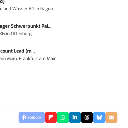
d)
ie und Wasser AG
in
Hagen
ger Schwerpunkt Pai...
 KG
in
Offenburg
count Lead (m...
 am Main, Frankfurt am Main
Facebook