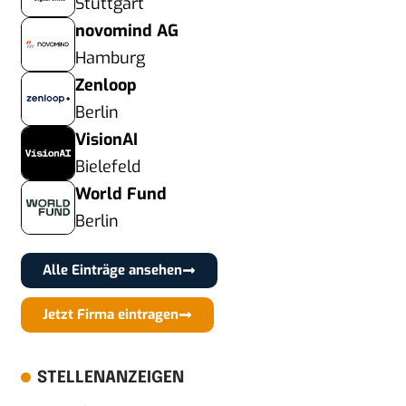
Stuttgart
novomind AG
Hamburg
Zenloop
Berlin
VisionAI
Bielefeld
World Fund
Berlin
Alle Einträge ansehen
Jetzt Firma eintragen
STELLENANZEIGEN