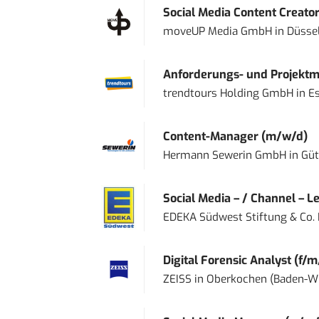
Social Media Content Creato
moveUP Media GmbH
in
Düsse
Anforderungs- und Projektma
trendtours Holding GmbH
in
E
Content-Manager (m/w/d)
Hermann Sewerin GmbH
in
Güt
Social Media – / Channel – Lea
EDEKA Südwest Stiftung & Co.
Digital Forensic Analyst (f/m
ZEISS
in
Oberkochen (Baden-W