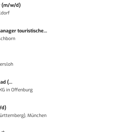
r (m/w/d)
ldorf
nager touristische...
schborn
ersloh
d (...
 KG
in
Offenburg
/d)
ürttemberg), München