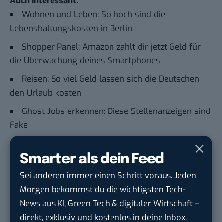
Auch interessant:
Wohnen und Leben: So hoch sind die
Lebenshaltungskosten in Berlin
Shopper Panel: Amazon zahlt dir jetzt Geld für
die Überwachung deines Smartphones
Reisen: So viel Geld lassen sich die Deutschen
den Urlaub kosten
Ghost Jobs erkennen: Diese Stellenanzeigen sind
Fake
Smarter als dein Feed
Du möchtest nicht abgehängt werden
, wenn es um
KI, Green Tech und die Tech-Themen von Morgen
Sei anderen immer einen Schritt voraus. Jeden
geht? Über 12.000 smarte Leser bekommen jeden
Morgen bekommst du die wichtigsten Tech-
Tag UPDATE, unser Tech-Briefing mit den
News aus KI, Green Tech & digitaler Wirtschaft –
wichtigsten News des Tages – und sichern sich
direkt, exklusiv und kostenlos in deine Inbox.