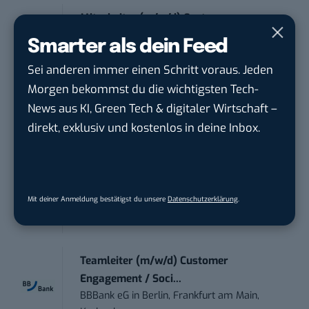
Mitarbeiter (m/w/d) Customer
Engagement / Soc...
Smarter als dein Feed
BBBank eG
in
Berlin, Frankfurt am Main,
Sei anderen immer einen Schritt voraus. Jeden
Karlsruhe
Morgen bekommst du die wichtigsten Tech-
News aus KI, Green Tech & digitaler Wirtschaft –
Senior ASIC Digital Lead – ATPG & M...
direkt, exklusiv und kostenlos in deine Inbox.
Bosch Gruppe
in
Reutlingen
Volontärin / Volontär für
Kommunikation mit d...
Mit deiner Anmeldung bestätigst du unsere
Datenschutzerklärung
.
DIHK | Deutsche Industrie- und
Handelskammer
in
Berlin
Teamleiter (m/w/d) Customer
Engagement / Soci...
BBBank eG
in
Berlin, Frankfurt am Main,