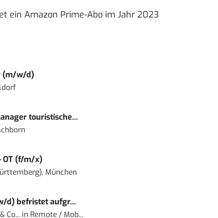
tet ein Amazon Prime-Abo im Jahr 2023
r (m/w/d)
ldorf
nager touristische...
schborn
– OT (f/m/x)
ürttemberg), München
) befristet aufgr...
 Co...
in
Remote / Mob...