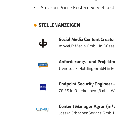
Amazon Prime Kosten: So viel kos
STELLENANZEIGEN
Social Media Content Creato
moveUP Media GmbH
in
Düsse
Anforderungs- und Projektma
trendtours Holding GmbH
in
E
Endpoint Security Engineer 
ZEISS
in
Oberkochen (Baden-W
Content Manager Agrar (m/w/d
Josera Erbacher Service GmbH &