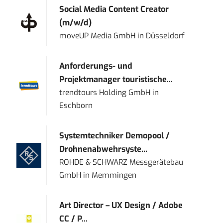
Social Media Content Creator
(m/w/d)
moveUP Media GmbH
in
Düsseldorf
Anforderungs- und
Projektmanager touristische...
trendtours Holding GmbH
in
Eschborn
Systemtechniker Demopool /
Drohnenabwehrsyste...
ROHDE & SCHWARZ Messgerätebau
GmbH
in
Memmingen
Art Director – UX Design / Adobe
CC / P...