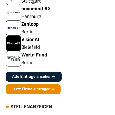
Stuttgart
novomind AG
Hamburg
Zenloop
Berlin
VisionAI
Bielefeld
World Fund
Berlin
Alle Einträge ansehen
Jetzt Firma eintragen
STELLENANZEIGEN